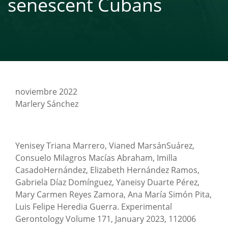
senescent Cubans
noviembre 2022
Marlery Sánchez
Yenisey Triana Marrero, Vianed MarsánSuárez,
Consuelo Milagros Macías Abraham, Imilla
CasadoHernández, Elizabeth Hernández Ramos,
Gabriela Díaz Domínguez, Yaneisy Duarte Pérez,
Mary Carmen Reyes Zamora, Ana María Simón Pita,
Luis Felipe Heredia Guerra. Experimental
Gerontology Volume 171, January 2023, 112006