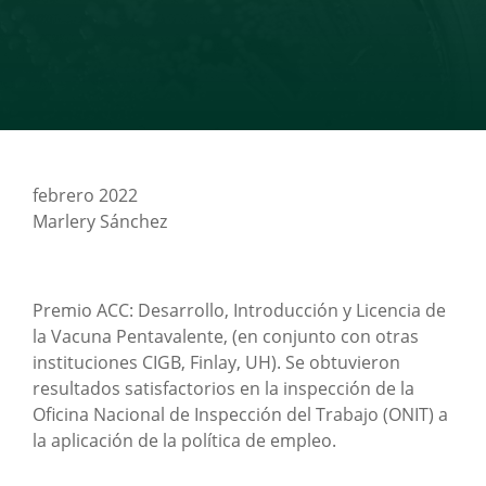
febrero 2022
Marlery Sánchez
Premio ACC: Desarrollo, Introducción y Licencia de
la Vacuna Pentavalente, (en conjunto con otras
instituciones CIGB, Finlay, UH). Se obtuvieron
resultados satisfactorios en la inspección de la
Oficina Nacional de Inspección del Trabajo (ONIT) a
la aplicación de la política de empleo.