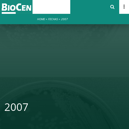
HOME
»
FECHAS
»
2007
2007