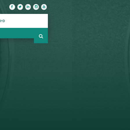
S
I+D