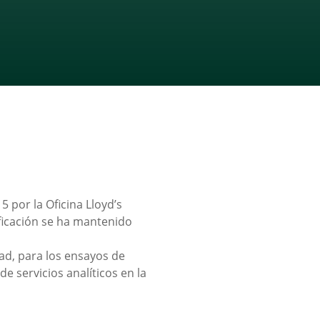
 por la Oficina Lloyd’s
ificación se ha mantenido
ad, para los ensayos de
de servicios analíticos en la