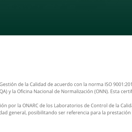
 Gestión de la Calidad de acuerdo con la norma ISO 9001:2015
QA) y la Oficina Nacional de Normalización (ONN). Esta cert
ón por la ONARC de los Laboratorios de Control de la Calid
dad general, posibilitando ser referencia para la prestación 