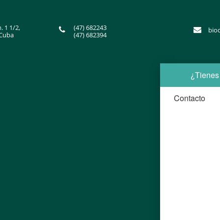
. 1 1/2,
(47) 682243
bio
,Cuba
(47) 682394
¿Tienes
Contacto