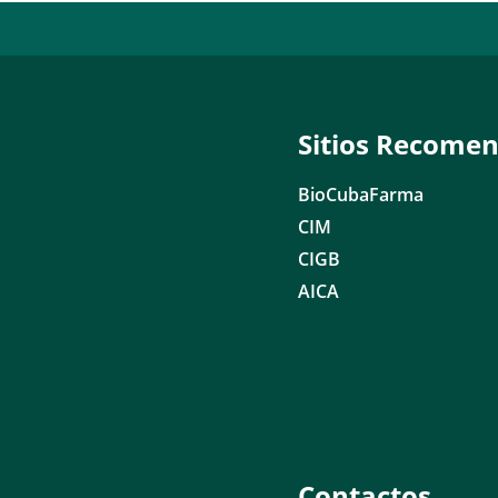
Sitios Recome
BioCubaFarma
CIM
CIGB
AICA
Contactos