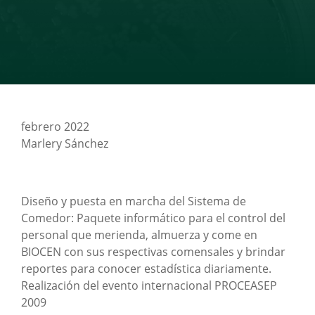
febrero 2022
Marlery Sánchez
Diseño y puesta en marcha del Sistema de
Comedor: Paquete informático para el control del
personal que merienda, almuerza y come en
BIOCEN con sus respectivas comensales y brindar
reportes para conocer estadística diariamente.
Realización del evento internacional PROCEASEP
2009