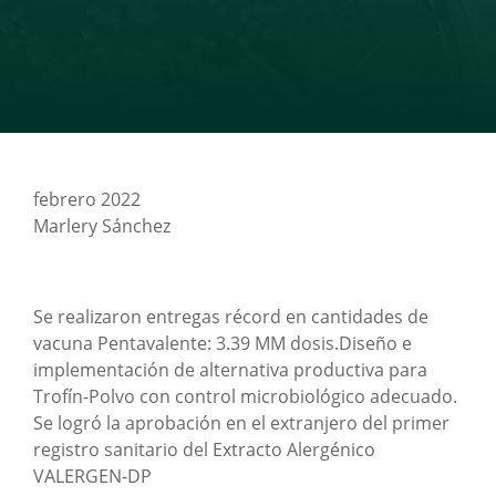
febrero 2022
Marlery Sánchez
Se realizaron entregas récord en cantidades de
vacuna Pentavalente: 3.39 MM dosis.Diseño e
implementación de alternativa productiva para
Trofín-Polvo con control microbiológico adecuado.
Se logró la aprobación en el extranjero del primer
registro sanitario del Extracto Alergénico
VALERGEN-DP