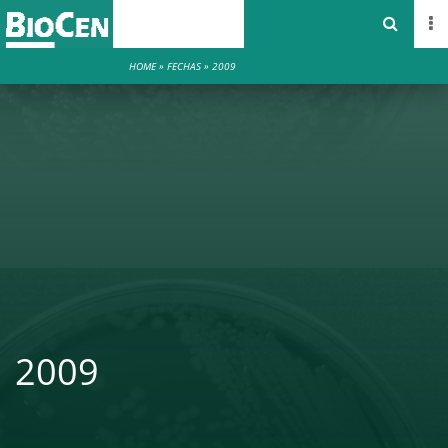
HOME
»
FECHAS
»
2009
2009