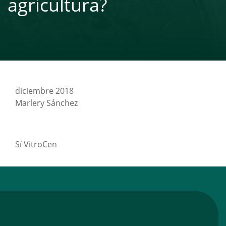
agricultura?
diciembre 2018
Marlery Sánchez
Sí VitroCen